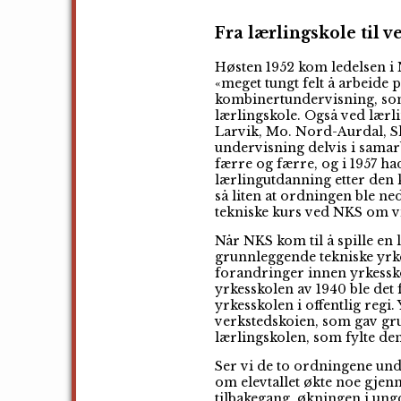
Fra lærlingskole til 
Høsten 1952 kom ledelsen i 
«meget tungt felt å arbeide
kombinertundervisning, som v
lærlingskole. Også ved lærl
Larvik, Mo. Nord-Aurdal, Ski
undervisning delvis i sama
færre og færre, og i 1957 h
lærlingutdanning etter den
så liten at ordningen ble ned
tekniske kurs ved NKS om vi
Når NKS kom til å spille en
grunnleggende tekniske yrke
forandringer innen yrkessk
yrkesskolen av 1940 ble det 
yrkesskolen i offentlig regi
verkstedskoien, som gav gru
lærlingskolen, som fylte de
Ser vi de to ordningene und
om elevtallet økte noe gjen
tilbakegang, økningen i ungd