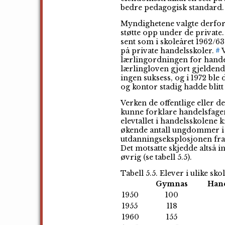
bedre pedagogisk standard.
Myndighetene valgte derfor 
støtte opp under de private
sent som i skoleåret 1962/6
på private handelsskoler.
V
#
lærlingordningen for handel-
lærlingloven gjort gjeldend
ingen suksess, og i 1972 ble
og kontor stadig hadde blitt
Verken de offentlige eller 
kunne forklare handelsfagen
elevtallet i handelsskolene k
økende antall ungdommer i 
utdanningseksplosjonen fra 
Det motsatte skjedde altså 
øvrig (se tabell 5.5).
Tabell 5.5. Elever i ulike sko
Gymnas
Han
1950
100
1955
118
1960
155