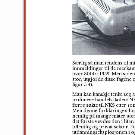
Særlig så man tendens til m
innmeldinger til de merkanti
over 8000 i 1959. Men siden
stor, utgjorde disse fagene
figur 5.4).
Man kan kanskje tenke seg a
ordinære handelsskolen: NK
færre søkte til NKS etter s
Men denne forklaringen hold
nemlig på mange måter utenf
det første vevdes den i lite
offentlig og privat sektor. F
utdanningseksplosjonen i og