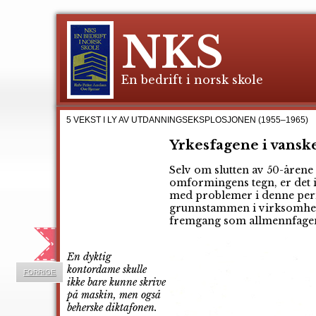
NKS
En bedrift i norsk skole
5 VEKST I LY AV UTDANNINGSEKSPLOSJONEN
(1955–1965)
Yrkesfagene i vansk
Selv om slutten av 50-årene
omformingens tegn, er det in
med problemer i denne peri
grunnstammen i virksomhete
fremgang som allmennfage
En dyktig
kontordame skulle
FORRIGE
ikke bare kunne skrive
på maskin, men også
beherske diktafonen.