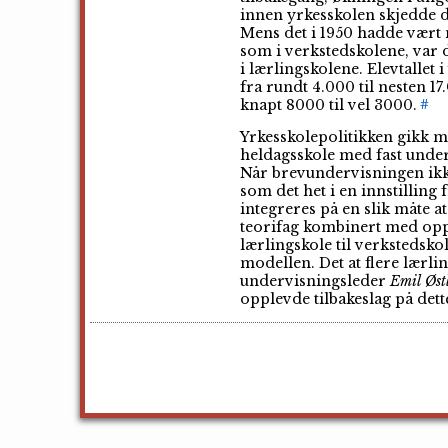
innen yrkesskolen skjedde de
Mens det i 1950 hadde vært 
som i verkstedskolene, var d
i lærlingskolene. Elevtallet 
fra rundt 4.000 til nesten 17
knapt 8000 til vel 3000.
#
Yrkesskolepolitikken gikk me
heldagsskole med fast unde
Når brevundervisningen ikke 
som det het i en innstilling
integreres på en slik måte a
teorifag kombinert med oppl
lærlingskole til verkstedsk
modellen. Det at flere lærli
undervisningsleder
Emil Øst
opplevde tilbakeslag på det