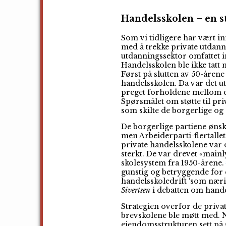
Handelsskolen – en st
Som vi tidligere har vært in
med å trekke private utdann
utdanningssektor omfattet i
Handelsskolen ble ikke tatt 
Først på slutten av 50-åren
handelsskolen. Da var det 
preget forholdene mellom de 
Spørsmålet om støtte til pri
som skilte de borgerlige og s
De borgerlige partiene ønsket
men Arbeiderparti-flertalle
private handelsskolene var o
sterkt. De var drevet «mainly
skolesystem fra 1950-årene.
gunstig og betryggende for 
handelsskoledrift ‘som nærin
Sivertsen
i debatten om handel
Strategien overfor de priva
brevskolene ble møtt med. N
eiendomsstrukturen sett på 