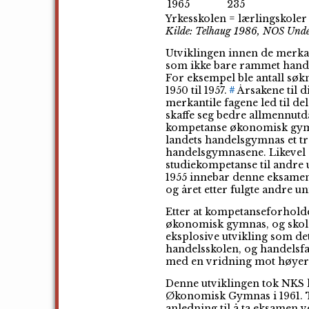
1965
235
Yrkesskolen = lærlingskoler
Kilde: Telhaug 1986, NOS Undervi
Utviklingen innen de merkan
som ikke bare rammet hande
For eksempel ble antall søk
1950 til 1957.
Årsakene til d
#
merkantile fagene led til del
skaffe seg bedre allmennutda
kompetanse økonomisk gymnas
landets handelsgymnas et t
handelsgymnasene. Likevel
studiekompetanse til andre 
1955 innebar denne eksamen r
og året etter fulgte andre un
Etter at kompetanseforholde
økonomisk gymnas, og skole
eksplosive utvikling som de
handelsskolen, og handelsf
med en vridning mot høyer
Denne utviklingen tok NKS 
Økonomisk Gymnas i 1961. Ti
anledning til å ta eksamen 